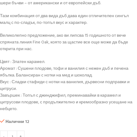
шери бъчви – от американски и от европейски дъб.
Тази комбинация от два вида дъб дава един отличителен сингъл
малц с по-сладък, по-топъл вкус и характер.
Великолепно предложение, ако ви липсва 15 годишното от вече
спряната линия Fine Oak, която за щастие все още може да бъде
открита при нас.
Цвят : Златен карамел.
Аромат : Сушени плодове, тофи и ванилия с нежен дъб и печена
ябълка. Балансиран с нотки на мед и шоколад.
Вкус : Сладки стафиди с нотки на ванилия, дървесни подправки и
цитруси.
Завършек : Топъл с джинджифил, преминавайки в карамел и
цитрусови плодове, с продължително и кремообразно усещане на
небцето.
Налични 12