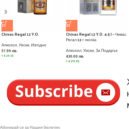
Chivas Regal 12 Y.O.
Chivas Regal 12 Y.O. 4.5 l – Чивас
Регал 12 г люлка
Алкохол
,
Уиски
,
Изгодно
Алкохол
,
Уиски
,
За Подарък
57.99
лв.
≈
€
29.65
430.00
лв.
≈
€
219.86
Абонирай се за Нашия бюлетин.