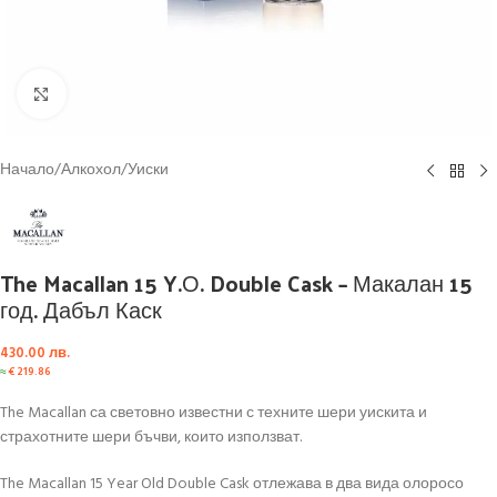
Click to enlarge
Начало
/
Алкохол
/
Уиски
The Macallan 15 Y.О. Double Cask – Макалан 15
год. Дабъл Каск
430.00
лв.
≈
€
219.86
The Macallan са световно известни с техните шери уискита и
страхотните шери бъчви, които използват.
The Macallan 15 Year Old Double Cask отлежава в два вида олоросо