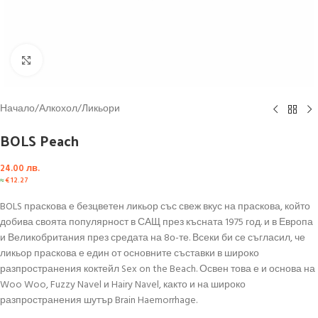
Click to enlarge
Начало
/
Алкохол
/
Ликьори
BOLS Peach
24.00
лв.
≈
€
12.27
BOLS праскова е безцветен ликьор със свеж вкус на праскова, който
добива своята популярност в САЩ през късната 1975 год. и в Европа
и Великобритания през средата на 8о-те. Всеки би се съгласил, че
ликьор праскова е един от основните съставки в широко
разпространения коктейл Sex on the Beach. Освен това е и основа на
Woo Woo, Fuzzy Navel и Hairy Navel, както и на широко
разпространения шутър Brain Haemorrhage.