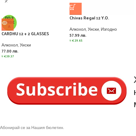
Chivas Regal 12 Y.O.
ПО З
АЯВК
А
Алкохол
,
Уиски
,
Изгодно
CARDHU 12 + 2 GLASSES
57.99
лв.
≈
€
29.65
Алкохол
,
Уиски
77.00
лв.
≈
€
39.37
Абонирай се за Нашия бюлетин.