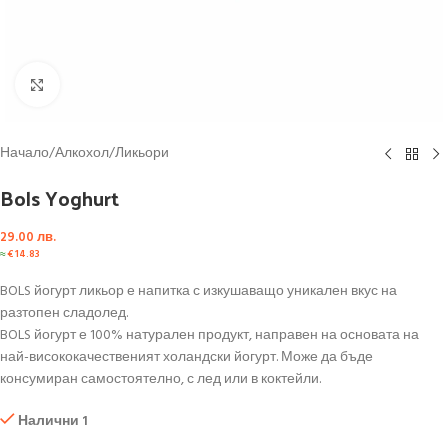
Click to enlarge
Начало
/
Алкохол
/
Ликьори
Bols Yoghurt
29.00
лв.
≈
€
14.83
BOLS йогурт ликьор е напитка с изкушаващо уникален вкус на
разтопен сладолед.
BOLS йогурт е 100% натурален продукт, направен на основата на
най-висококачественият холандски йогурт. Може да бъде
консумиран самостоятелно, с лед или в коктейли.
Налични 1