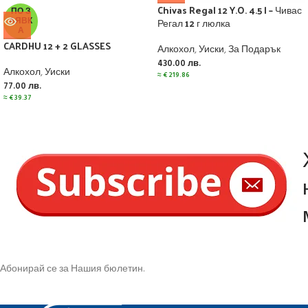
Chivas Regal 12 Y.O. 4.5 l – Чивас
ПО З
АЯВК
Регал 12 г люлка
А
CARDHU 12 + 2 GLASSES
Алкохол
,
Уиски
,
За Подарък
430.00
лв.
Алкохол
,
Уиски
≈
€
219.86
77.00
лв.
≈
€
39.37
Абонирай се за Нашия бюлетин.